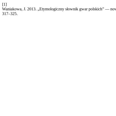
[1]
Waniakowa, J. 2013. „Etymologiczny słownik gwar polskich” — no
317–325.