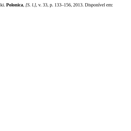
ki.
Polonica
,
[S. l.]
, v. 33, p. 133–156, 2013. Disponível em: