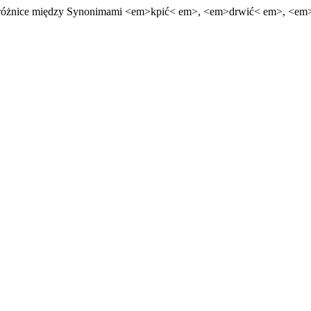
 I różnice między Synonimami <em>kpić< em>, <em>drwić< em>, <em