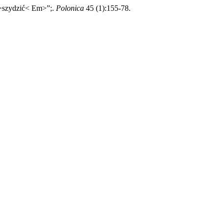
>szydzić< Em>”;.
Polonica
45 (1):155-78.