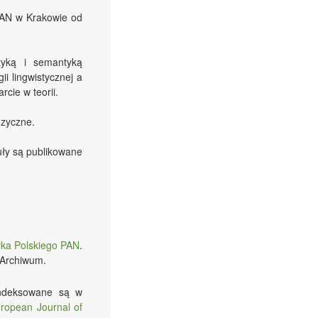
PAN w Krakowie od
tyką i semantyką
i lingwistycznej a
cie w teorii.
ęzyczne.
ły są publikowane
zyka Polskiego PAN
.
 Archiwum.
indeksowane są w
ropean Journal of