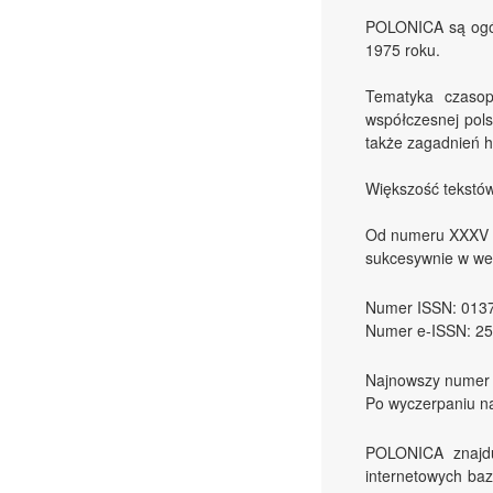
POLONICA są ogól
1975 roku.
Tematyka czasop
współczesnej pols
także zagadnień h
Większość tekstów
Od numeru XXXV (
sukcesywnie w wer
Numer ISSN: 013
Numer e-ISSN: 25
Najnowszy numer 
Po wyczerpaniu na
POLONICA znajdu
internetowych ba