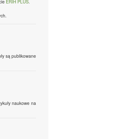
cie
ERIH PLUS
.
ch.
ły są publikowane
rtykuły naukowe na