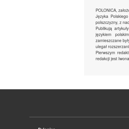
POLONICA, założon
Języka Polskieg
polszczyzny, z na
Publikują artyku
językiem polski
zamieszczane były
ulegał rozszerzani
Pierwszym redakt
redakcji jest Iwon