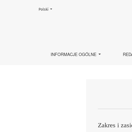
Zmień język, obecnie wybrany to:
Polski
O czasopiśmie
INFORMACJE OGÓLNE
RED
Zakres i zas