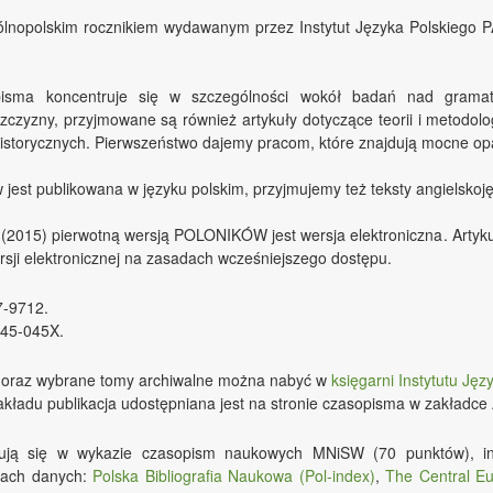
nopolskim rocznikiem wydawanym przez Instytut Języka Polskiego 
isma koncentruje się w szczególności wokół badań nad grama
zczyzny, przyjmowane są również artykuły dotyczące teorii i metodologi
istorycznych. Pierwszeństwo dajemy pracom, które znajdują mocne opar
 jest publikowana w języku polskim, przyjmujemy też teksty angielskoj
2015) pierwotną wersją POLONIKÓW jest wersja elektroniczna. Artyku
sji elektronicznej na zasadach wcześniejszego dostępu.
7-9712.
45-045X.
oraz wybrane tomy archiwalne można nabyć w
księgarni Instytutu Ję
kładu publikacja udostępniana jest na stronie czasopisma w zakładce
ją się w wykazie czasopism naukowych MNiSW (70 punktów), 
zach danych:
Polska Bibliografia Naukowa (Pol-index)
,
The Central Eu