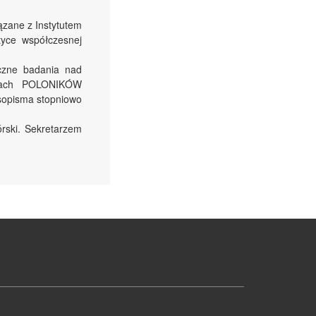
ązane z Instytutem
yce współczesnej
iczne badania nad
łamach POLONIKÓW
asopisma stopniowo
rski. Sekretarzem