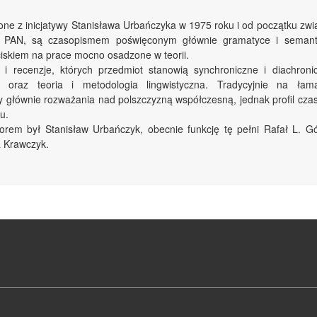
e z inicjatywy Stanisława Urbańczyka w 1975 roku i od początku zwi
o PAN, są czasopismem poświęconym głównie gramatyce i semant
ciskiem na prace mocno osadzone w teorii.
ły i recenzje, których przedmiot stanowią synchroniczne i diachron
m oraz teoria i metodologia lingwistyczna. Tradycyjnie na 
 głównie rozważania nad polszczyzną współczesną, jednak profil cz
u.
orem był Stanisław Urbańczyk, obecnie funkcję tę pełni Rafał L. Gó
a Krawczyk.