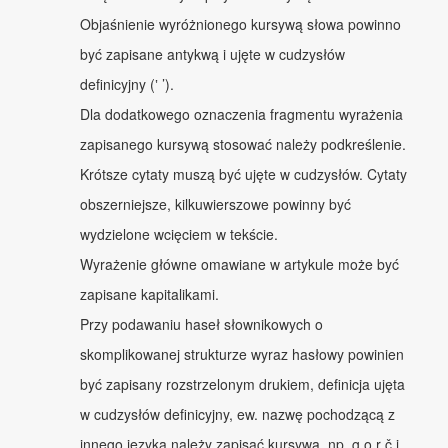
Objaśnienie wyróżnionego kursywą słowa powinno
być zapisane antykwą i ujęte w cudzysłów
definicyjny (‛ ’).
Dla dodatkowego oznaczenia fragmentu wyrażenia
zapisanego kursywą stosować należy podkreślenie.
Krótsze cytaty muszą być ujęte w cudzysłów. Cytaty
obszerniejsze, kilkuwierszowe powinny być
wydzielone wcięciem w tekście.
Wyrażenie główne omawiane w artykule może być
zapisane kapitalikami.
Przy podawaniu haseł słownikowych o
skomplikowanej strukturze wyraz hasłowy powinien
być zapisany rozstrzelonym drukiem, definicja ujęta
w cudzysłów definicyjny, ew. nazwę pochodzącą z
innego języka należy zapisać kursywą, np. g o r č i