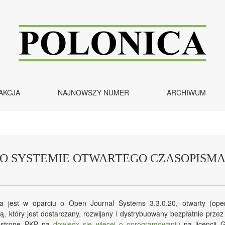
AKCJA
NAJNOWSZY NUMER
ARCHIWUM
O SYSTEMIE OTWARTEGO CZASOPISM
a jest w oparciu o Open Journal Systems 3.3.0.20, otwarty (ope
ią, który jest dostarczany, rozwijany i dystrybuowany bezpłatnie prze
ź stronę PKP na
dowiedx się więcej o oprogramowaniu
na licencji 