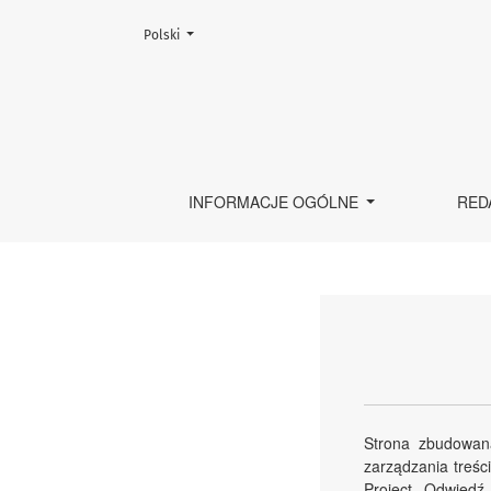
Zmień język, obecnie wybrany to:
Polski
O systemie otwartego czasopisma
INFORMACJE OGÓLNE
RED
Strona zbudowan
zarządzania treśc
Project. Odwied