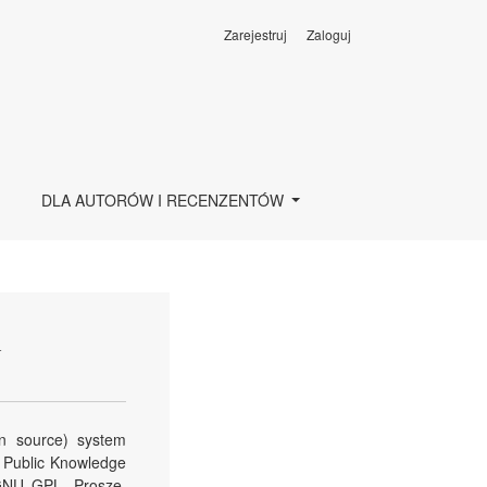
Zarejestruj
Zaloguj
DLA AUTORÓW I RECENZENTÓW
A
n source) system
z Public Knowledge
GNU GPL. Proszę,