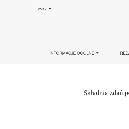
Zmień język, obecnie wybrany to:
Polski
Składnia zdań porównawczych. Uwagi o zdaniach ze
INFORMACJE OGÓLNE
RED
Składnia zdań 