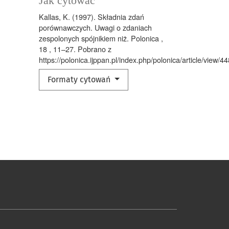
Jak cytować
Kallas, K. (1997). Składnia zdań
porównawczych. Uwagi o zdaniach
zespolonych spójnikiem niż. Polonica ,
18 , 11–27. Pobrano z
https://polonica.ijppan.pl/index.php/polonica/article/view/44
Formaty cytowań