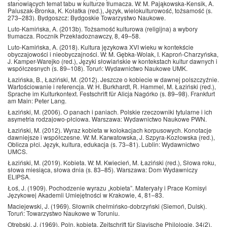
stanowiących temat tabu w kulturze tłumacza. W: M. Pająkowska-Kensik, A.
Paluszak-Bronka, K. Kołatka (red.), Język, wielokulturowość, tożsamość (s.
273–283). Bydgoszcz: Bydgoskie Towarzystwo Naukowe.
Luto-Kamińska, A. (2013b). Tożsamość kulturowa (religijna) a wybory
tłumacza. Rocznik Przekładoznawczy, 8, 49–58.
Luto-Kamińska, A. (2018). Kultura językowa XVI wieku w kontekście
obyczajowości i nieobyczajności. W: M. Gębka-Wolak, I. Kaproń-Charzyńska,
J. Kamper-Warejko (red.), Języki słowiańskie w kontekstach kultur dawnych i
współczesnych (s. 89–108). Toruń: Wydawnictwo Naukowe UMK.
Łazińska, B., Łaziński, M. (2012). Jeszcze o kobiecie w dawnej polszczyźnie.
Wartościowanie i referencja. W: H. Burkhardt, R. Hammel, M. Łaziński (red.),
Sprache im Kulturkontext. Festschrift für Alicja Nagórko (s. 89–98). Frankfurt
am Main: Peter Lang.
Łaziński, M. (2006). O panach i paniach. Polskie rzeczowniki tytularne i ich
asymetria rodzajowo-płciowa. Warszawa: Wydawnictwo Naukowe PWN.
Łaziński, M. (2012). Wyraz kobieta w kolokacjach korpusowych. Konotacje
dawniejsze i współczesne. W: M. Karwatowska, J. Szpyra-Kozłowska (red.),
Oblicza płci. Język, kultura, edukacja (s. 73–81). Lublin: Wydawnictwo
UMCS.
Łaziński, M. (2019). Kobieta. W: M. Kwiecień, M. Łaziński (red.), Słowa roku,
słowa miesiąca, słowa dnia (s. 83–85). Warszawa: Dom Wydawniczy
ELIPSA.
Łoś, J. (1909). Pochodzenie wyrazu „kobieta”. Materyały i Prace Komisyi
Językowej Akademii Umiejętności w Krakowie, 4, 81–83.
Maciejewski, J. (1969). Słownik chełmińsko-dobrzyński (Siemoń, Dulsk).
Toruń: Towarzystwo Naukowe w Toruniu.
Otrębski, J. (1969). Poln. kobieta. Zeitschrift für Slavische Philologie, 34(2),