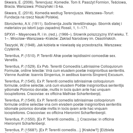
Skwara, E. (2006). Terencjusz. Komedie. Tom II. Pasożyt Formion, Teściowa,
Bracia. Warszawa: Prószyński i S-ka.
Skwara, E. (2016). Komedia według Terencjusza. Warszawa–Toruń:
Fundacja na rzecz Nauki Polskiej.
Storoženko, A.V. (1911). Sočinenija Josifa Vereščinskago. Sbornik statej i
materialov po istorii jugo-zapadnoj Rossii, 1, 1–171.
SPXVI – Mayenowa R. i in. (red.). (1966–). Słownik polszczyzny XVI wieku. T.
1–. Wrocław–Warszawa–Kraków: Zakład Narodowy im. Ossolińskich.
Taszycki, W. (1948). Jak kobieta w niewiastę się przeobraziła. Warszawa:
Czytelnik.
Terentius, P. (1510). P. Terentii Afræ poetæ lepidissimi comoediæ sex.
Venetiis.
Terentius, P. (1529). Ex Pvb. Terentii Comoediis Latinissime Colloquiorum
Formulæ, ordine ſelectæ: Vnà cum eiusdem poetæ insignioribus sententiis.
Vienne Austriæ: Ioannis Singenius, in aedibus Ioannis Singrenij Excusum.
Terentius, P. (1545). Ex P. Terentii comediis latinissimæ colloquiorum
formulæ, ordine selectæ, unà cum eiusdem Poëtæ insignioribus sententijs
ydiomate Polonico donatæ, multis in locis quàm ante hac unquam
locupletiores. Cracoviae: ex officina Mathiae Scharfenbergij.
Terentius, P. (1549). Ex P. Terentii comediis latinissimae colloqviorum
formulæ ordine selectae vna cvm eivsdem poetæ insignioribvs sententiis
idiomate polonico donatæ mvltis in locis qvam ante hac vnquam
locvpletiores. Craccoviae: ex officina Hieronimi Scharffenbergii.
Terentius, P. (1550). [Ex P. Terentii comediis…]. Cracoviae: in officina
Hieronymi Scharfenbergi.
Terentius, P. (1568?). [Ex P. Terentii comediis…]. [Kraków?]: [Elżbieta