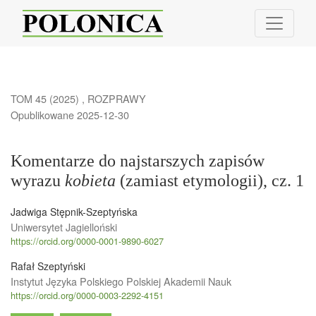
Komentarze do najstarszych zapisów wyrazu &lt;em&gt;kobieta&lt;/em
TOM 45 (2025)
,
ROZPRAWY
Opublikowane 2025-12-30
Komentarze do najstarszych zapisów
wyrazu
kobieta
(zamiast etymologii), cz. 1
Jadwiga Stępnik-Szeptyńska
Uniwersytet Jagielloński
https://orcid.org/0000-0001-9890-6027
Rafał Szeptyński
Instytut Języka Polskiego Polskiej Akademii Nauk
https://orcid.org/0000-0003-2292-4151