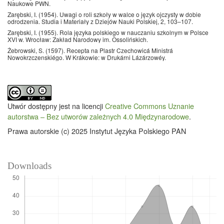
Naukowe PWN.
Zarębski, I. (1954). Uwagi o roli szkoły w walce o język ojczysty w dobie
odrodzenia. Studia i Materiały z Dziejów Nauki Polskiej, 2, 103–107.
Zarębski, I. (1955). Rola języka polskiego w nauczaniu szkolnym w Polsce
XVI w. Wrocław: Zakład Narodowy im. Ossolińskich.
Żebrowski, S. (1597). Recepta na Plastr Czechowicá Ministrá
Nowokrzczenskiégo. W Krákowie: w Drukárni Lázárzowéy.
Utwór dostępny jest na licencji
Creative Commons Uznanie
autorstwa – Bez utworów zależnych 4.0 Międzynarodowe
.
Prawa autorskie (c) 2025 Instytut Języka Polskiego PAN
Downloads