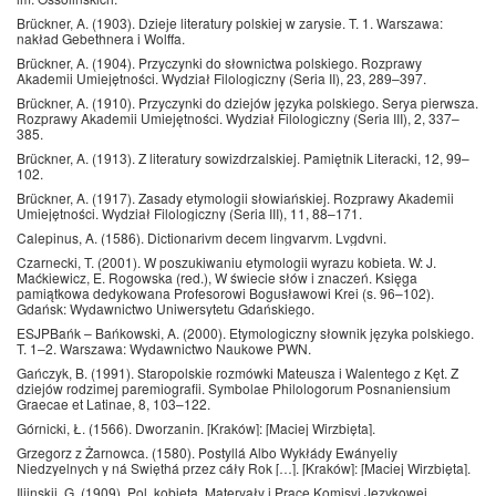
Brückner, A. (1903). Dzieje literatury polskiej w zarysie. T. 1. Warszawa:
nakład Gebethnera i Wolffa.
Brückner, A. (1904). Przyczynki do słownictwa polskiego. Rozprawy
Akademii Umiejętności. Wydział Filologiczny (Seria II), 23, 289–397.
Brückner, A. (1910). Przyczynki do dziejów języka polskiego. Serya pierwsza.
Rozprawy Akademii Umiejętności. Wydział Filologiczny (Seria III), 2, 337–
385.
Brückner, A. (1913). Z literatury sowizdrzalskiej. Pamiętnik Literacki, 12, 99–
102.
Brückner, A. (1917). Zasady etymologii słowiańskiej. Rozprawy Akademii
Umiejętności. Wydział Filologiczny (Seria III), 11, 88–171.
Calepinus, A. (1586). Dictionarivm decem lingvarvm. Lvgdvni.
Czarnecki, T. (2001). W poszukiwaniu etymologii wyrazu kobieta. W: J.
Maćkiewicz, E. Rogowska (red.), W świecie słów i znaczeń. Księga
pamiątkowa dedykowana Profesorowi Bogusławowi Krei (s. 96–102).
Gdańsk: Wydawnictwo Uniwersytetu Gdańskiego.
ESJPBańk – Bańkowski, A. (2000). Etymologiczny słownik języka polskiego.
T. 1–2. Warszawa: Wydawnictwo Naukowe PWN.
Gańczyk, B. (1991). Staropolskie rozmówki Mateusza i Walentego z Kęt. Z
dziejów rodzimej paremiografii. Symbolae Philologorum Posnaniensium
Graecae et Latinae, 8, 103–122.
Górnicki, Ł. (1566). Dworzanin. [Kraków]: [Maciej Wirzbięta].
Grzegorz z Żarnowca. (1580). Postyllá Albo Wykłády Ewányeliy
Niedzyelnych y ná Swięthá przez cáły Rok […]. [Kraków]: [Maciej Wirzbięta].
Iljinskij, G. (1909). Pol. kobieta. Materyały i Prace Komisyi Językowej