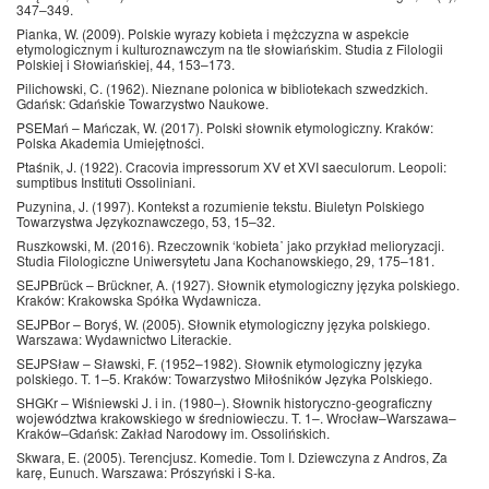
347–349.
Pianka, W. (2009). Polskie wyrazy kobieta i mężczyzna w aspekcie
etymologicznym i kulturoznawczym na tle słowiańskim. Studia z Filologii
Polskiej i Słowiańskiej, 44, 153–173.
Pilichowski, C. (1962). Nieznane polonica w bibliotekach szwedzkich.
Gdańsk: Gdańskie Towarzystwo Naukowe.
PSEMań – Mańczak, W. (2017). Polski słownik etymologiczny. Kraków:
Polska Akademia Umiejętności.
Ptaśnik, J. (1922). Cracovia impressorum XV et XVI saeculorum. Leopoli:
sumptibus Instituti Ossoliniani.
Puzynina, J. (1997). Kontekst a rozumienie tekstu. Biuletyn Polskiego
Towarzystwa Językoznawczego, 53, 15–32.
Ruszkowski, M. (2016). Rzeczownik ‘kobieta᾿ jako przykład melioryzacji.
Studia Filologiczne Uniwersytetu Jana Kochanowskiego, 29, 175–181.
SEJPBrück – Brückner, A. (1927). Słownik etymologiczny języka polskiego.
Kraków: Krakowska Spółka Wydawnicza.
SEJPBor – Boryś, W. (2005). Słownik etymologiczny języka polskiego.
Warszawa: Wydawnictwo Literackie.
SEJPSław – Sławski, F. (1952–1982). Słownik etymologiczny języka
polskiego. T. 1–5. Kraków: Towarzystwo Miłośników Języka Polskiego.
SHGKr – Wiśniewski J. i in. (1980–). Słownik historyczno-geograficzny
województwa krakowskiego w średniowieczu. T. 1–. Wrocław–Warszawa–
Kraków–Gdańsk: Zakład Narodowy im. Ossolińskich.
Skwara, E. (2005). Terencjusz. Komedie. Tom I. Dziewczyna z Andros, Za
karę, Eunuch. Warszawa: Prószyński i S-ka.