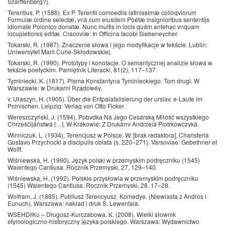
Szarffenberg?].
Terentius, P. (1586). Ex P. Terentii comoediis latinissimæ colloqviorum
Formulæ ordine selectæ, vnà cum eiusdem Pòétæ insignioribus sententijs
idiomate Polonico donatæ. Nunc multis in locis quám antehac vnquam
locupletiores editæ. Cracoviæ: In Officina Iacobi Siebeneycher.
Tokarski, R. (1987). Znaczenie słowa i jego modyfikacje w tekście. Lublin:
Uniwersytet Marii Curie-Skłodowskiej.
Tokarski, R. (1990). Prototypy i konotacje. O semantycznej analizie słowa w
tekście poetyckim. Pamiętnik Literacki, 81(2), 117–137.
Tyminiecki, K. (1817). Pisma Konstantyna Tyminieckiego. Tom drugi. W
Warszawie: w Drukarni Rządowéy.
v. Ułaszyn, H. (1905). Über die Entpalatalisierung der urslav. e-Laute im
Polnischen. Leipzig: Verlag von Otto Ficker.
Wereszczyński, J. (1594). Pobvdka Ná Jego Cesárską Miłość wszystkiego
Chrześćijáństwá […]. W Krákowie: Z Drukárni Andrzeiá Piotrkowczyká.
Winniczuk, L. (1934). Terencjusz w Polsce. W: [brak redaktora], Charisteria
Gustavo Przychocki a discipulis oblata (s. 220–271). Varsoviae: Gebethner et
Wolff.
Wiśniewska, H. (1990). Język polski w przemyskim podręczniku (1545)
Walentego Cantiusa. Rocznik Przemyski, 27, 129–140.
Wiśniewska, H. (1992). Polskie przysłowia w przemyskim podręczniku
(1545) Walentego Cantiusa. Rocznik Przemyski, 28, 17–28.
Wolfram, J. (1885). Publiusz Terencyusz. Komedye. (Niewiasta z Andros i
Eunuch). Warszawa: nakład i druk S. Lewentala.
WSEHDłKu – Długosz-Kurczabowa, K. (2008). Wielki słownik
etymologiczno-historyczny języka polskiego. Warszawa: Wydawnictwo