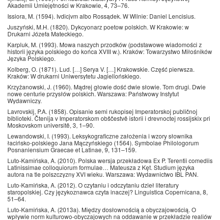
Akademii Umiejętności w Krakowie, 4, 73–76.
Issiora, M. (1594). Ivdicjvm albo Rossądek. W Wilnie: Daniel Lencisius.
Juszyński, M.H. (1820). Dykcyonarz poetow polskich. W Krakowie: w
Drukarni Józefa Mateckiego.
Karpluk, M. (1993). Mowa naszych przodków (podstawowe wiadomości z
historii języka polskiego do końca XVIII w.). Kraków: Towarzystwo Miłośników
Języka Polskiego.
Kolberg, O. (1871). Lud. […] Serya V. […] Krakowskie. Część pierwsza.
Kraków: W drukarni Uniwersytetu Jagiellońskiego.
Krzyżanowski, J. (1960). Mądrej głowie dość dwie słowie. Tom drugi. Dwie
nowe centurie przysłów polskich. Warszawa: Państwowy Instytut
Wydawniczy.
Lavrovskij, P.A. (1858). Opisanie semi rukopisej Imperatorskoj publičnoj
biblioteki. Čtenija v Imperatorskom obščestvě istorii i drevnoctej rossijskix pri
Moskovskom universitě, 3, 1–90.
Lewandowski, I. (1993). Leksykograficzne założenia i wzory słownika
łacińsko-polskiego Jana Mączyńskiego (1564). Symbolae Philologorum
Posnaniensium Graecae et Latinae, 9, 131–159.
Luto-Kamińska, A. (2010). Polska wersja przekładowa Ex P. Terentii comediis
Latinissimae colloquiorum formulae… Mateusza z Kęt. Studium języka
autora na tle polszczyzny XVI wieku. Warszawa: Wydawnictwo IBL PAN.
Luto-Kamińska, A. (2012). O czytaniu i odczytaniu dzieł literatury
staropolskiej. Czy językoznawca czyta inaczej? Linguistica Copernicana, 8,
51–64.
Luto-Kamińska, A. (2013a). Między dosłownością a obyczajowością. O
wpływie norm kulturowo-obyczajowych na oddawanie w przekładzie realiów