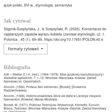
język polski
XVI w.
etymologia
semantyka
Jak cytować
Stępnik-Szeptyńska, J., & Szeptyński, R. (2025). Komentarze do
najstarszych zapisów wyrazu kobieta (zamiast etymologii), cz. 1.
Polonica , 45 (1), 69–89. https://doi.org/10.17651/POLON.45.4
Formaty cytowań
Bibliografia
AJK – Stieber Z. i in. (red.). (1964–1978). Atlas językowy kaszubszczyzny i
dialektów sąsiednich. T. 1–15. Wrocław–Warszawa–Kraków: Zakład
Narodowy im. Ossolińskich.
Anonim. (1564). Proteus Abo odmieniec. [Brześć]: [Drukarnia
Radziwiłłowska].
Anonim. (1568). Historia prawdziwa, ktora sie stáłá w Lándzye mieyscie
Niemieckim. [Kraków]: Maciej Wirzbięta.
Brożek, M. (1971). Publiusz Terencjusz Afrykańczyk. Komedie. Eunuch,
Bracia, Teściowa. Wrocław–Warszawa–Kraków–Gdańsk: Zakład Narodowy
im. Ossolińskich.