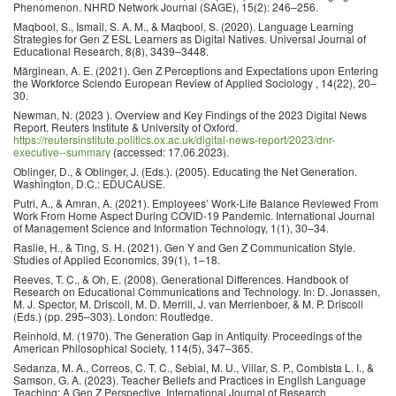
Phenomenon. NHRD Network Journal (SAGE), 15(2): 246–256.
Maqbool, S., Ismail, S. A. M., & Maqbool, S. (2020). Language Learning
Strategies for Gen Z ESL Learners as Digital Natives. Universal Journal of
Educational Research, 8(8), 3439–3448.
Mărginean, A. E. (2021). Gen Z Perceptions and Expectations upon Entering
the Workforce Sciendo European Review of Applied Sociology , 14(22), 20–
30.
Newman, N. (2023 ). Overview and Key Findings of the 2023 Digital News
Report. Reuters Institute & University of Oxford.
https://reutersinstitute.politics.ox.ac.uk/digital-news-report/2023/dnr-
executive--summary
(accessed: 17.06.2023).
Oblinger, D., & Oblinger, J. (Eds.). (2005). Educating the Net Generation.
Washington, D.C.: EDUCAUSE.
Putri, A., & Amran, A. (2021). Employees’ Work-Life Balance Reviewed From
Work From Home Aspect During COVID-19 Pandemic. International Journal
of Management Science and Information Technology, 1(1), 30–34.
Raslie, H., & Ting, S. H. (2021). Gen Y and Gen Z Communication Style.
Studies of Applied Economics, 39(1), 1–18.
Reeves, T. C., & Oh, E. (2008). Generational Differences. Handbook of
Research on Educational Communications and Technology. In: D. Jonassen,
M. J. Spector, M. Driscoll, M. D. Merrill, J. van Merrienboer, & M. P. Driscoll
(Eds.) (pp. 295–303). London: Routledge.
Reinhold, M. (1970). The Generation Gap in Antiquity. Proceedings of the
American Philosophical Society, 114(5), 347–365.
Sedanza, M. A., Correos, C. T. C., Sebial, M. U., Villar, S. P., Combista L. I., &
Samson, G. A. (2023). Teacher Beliefs and Practices in English Language
Teaching: A Gen Z Perspective. International Journal of Research