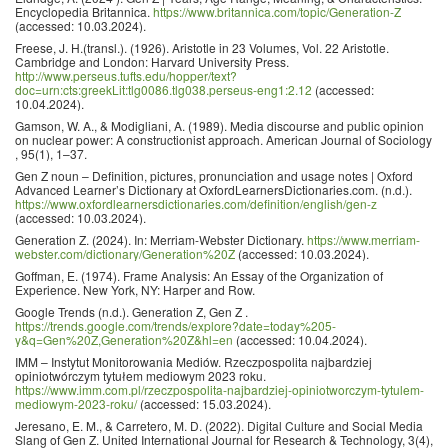
Encyclopedia Britannica.
https://www.britannica.com/topic/Generation-Z
(accessed: 10.03.2024).
Freese, J. H.(transl.). (1926). Aristotle in 23 Volumes, Vol. 22 Aristotle.
Cambridge and London: Harvard University Press.
http://www.perseus.tufts.edu/hopper/text?
doc=urn:cts:greekLit:tlg0086.tlg038.perseus-eng1:2.12
(accessed:
10.04.2024).
Gamson, W. A., & Modigliani, A. (1989). Media discourse and public opinion
on nuclear power: A constructionist approach. American Journal of Sociology
, 95(1), 1–37.
Gen Z noun – Definition, pictures, pronunciation and usage notes | Oxford
Advanced Learner’s Dictionary at OxfordLearnersDictionaries.com. (n.d.).
https://www.oxfordlearnersdictionaries.com/definition/english/gen-z
(accessed: 10.03.2024).
Generation Z. (2024). In: Merriam-Webster Dictionary.
https://www.merriam-
webster.com/dictionary/Generation%20Z
(accessed: 10.03.2024).
Goffman, E. (1974). Frame Analysis: An Essay of the Organization of
Experience. New York, NY: Harper and Row.
Google Trends (n.d.). Generation Z, Gen Z .
https://trends.google.com/trends/explore?date=today%205-
y&q=Gen%20Z,Generation%20Z&hl=en
(accessed: 10.04.2024).
IMM – Instytut Monitorowania Mediów. Rzeczpospolita najbardziej
opiniotwórczym tytułem mediowym 2023 roku.
https://www.imm.com.pl/rzeczpospolita-najbardziej-opiniotworczym-tytulem-
mediowym-2023-roku/
(accessed: 15.03.2024).
Jeresano, E. M., & Carretero, M. D. (2022). Digital Culture and Social Media
Slang of Gen Z. United International Journal for Research & Technology, 3(4),