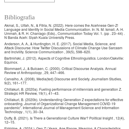
Bibliografia
Akmal, S., Ulfah, N., & Fitria, N. (2022). Here comes the Acehnese Gen-Z!
Language and Identity in Social Media Communication. In: N. M. Ismail, A. H.
Ummah, & R. H. Chaniago (Eds)., Communication Today Vol. 1. (pp . 23–44) .
N Banda Aceh: Siyah Kuala University Press.
Anderson, A. A., & Huntington, H. E. (2017). Social Media, Science, and
Attack Discourse: How Twitter Discussions of Climate Change Use Sarcasm
and Incivility. Science Communication , 39(5), 598–620.
Bartmiński, J. (2012). Aspects of Cognitive Ethnolinguistics. London/Oakville:
Equinox.
Blommaert, J., & Bulcaen, C. (2000). Critical Discourse Analysis. Annual
Review of Anthropology , 29, 447–466.
Carvalho, A. (2008). Media(ted) Discourse and Society. Journalism Studies,
9(2), 161–177.
Chillakuri, B. (2020a). Fueling performance of millennials and generation Z.
Strategic HR Review, 19(1), 41–43.
Chillakuri, B. (2020b). Understanding Generation Z expectations for effective
onboarding. Journal of Organizational Change Management COVID-19
pandemic”. International Journal of Management Science and Information
Technology , 1(1), 30–34.
Duffy, B. (2021). Is There a Generational Culture War? Political Insight , 12(4),
12–15.
Eldridge, A. (2024 ). Gen Z | Years, Age Range, Meaning, & Characteristics.