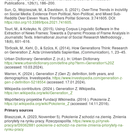
Publications , 126(1), 186–200.
Sun, Q., Wojcieszak, M., & Davidson, S. (2021). Over-Time Trends in Incivility
on Social Media: Evidence From Political, Non-Political, and Mixed Sub-
Reddits Over Eleven Years. Frontiers Polital Science. 3:741605. DOI:
https://doi.org/10.3389/fpos.2021.741605
.
Touri, M., & Koteyko, N. (2015). Using Corpus Linguistic Software in the
Extraction of News Frames: Towards a Dynamic Process of Frame Analysis in
Journalistic Texts. International Journal of Social Research Methodology ,
18(6), 601–616.
Törőcsik, M., Kehl, D., & Szűcs, K. (2014). How Generations Think: Research
on Generation Z. Acta Universitatis Sapientiae, (Communication), 1, 23–45.
Urban Dictionary: Generation Z. (n.d.). In: Urban Dictionary.
https://www.urbandictionary.com/define.php?term=Generation%20Z
(accessed: 10.03.2024).
Warren, K. (2024 ). Generation Z (Gen Z): definition, birth years, and
demographics. Investopedia.
https://www.investopedia.com/generation-z-
gen-z-definition-5218554
(accessed: 17.01.2024).
Wikipedia contributors. (2024 ). Generation Z. Wikipedia.
https://en.wikipedia.org/wiki/Generation_Z
Współtwórcy projektów Fundacji Wikimedia. (2016 ). Pokolenie Z.
https://pl.wikipedia.org/wiki/Pokolenie_Z
(accessed: 14.11.2016).
Primary sources
Błaszczak, A. (2023, November 5). Pokolenie Z schodzi na ziemię. Zmienia
priorytety na rynku pracy. Rzeczpospolita.
https://www.rp.pl/rynek-
pracy/art39362881-pokolenie-z-schodzi-na-ziemie-zmienia-priorytety-na-
rynku-pracy