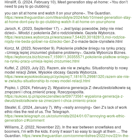
Hinsliff, G. (2024, February 10). Meet generation stay-at-home: «You don’t
need to pay to go clubbing:
you can sit at home and watch it on your phone». The Guardian.
https://www.theguardian.com/lifeandstyle/2024/feb/10/meet-generation-stay-
at-home-dont-pay-to-go-clubbing-watch-it-at-home-on-your-phone
Jaroch, K. (2023, September 17). « Jest tysiąc powodów, żeby nie mieć
dzieci». Młodzi z pokolenia Zet o rodzicielstwie. Gazeta Wyborcza.
https://warszawa.wyborcza.pl/warszawa/7,54420,30182813,moi-rodzice-
nigdy-nie-beda-gotowi-na-dziecko-Gen
Z-o-macie-tacie-rzynstwie.html
Korcz, M. (2023, November 9). Pokolenie płatków śniegu na rynku pracy.
«Umieją lepiej zrozumieć globalne problemy». Gazeta Wyborcza Biznes.
https://wyborcza.biz/biznes/7,159911,30355571,pokolenie-platkow-sniegu-
na-rynku-pracy-umieja-lepiej-zrozumiec.html
Kuffel, Z. (2023, July 22). Razem, ale nie w związku. Situationship to nowy
model relacji Zetek. Wysokie obcasy. Gazeta Wyborcza.
https://www.wysokieobcasy.pl/zyclepiej/7,181615,29981320,razem-ale-nie-
w-zwiazku-situationship-to-nowy-model-relacji.html
Popko, I. (2024, February 2). Wypalona generacja Z: dwudziestolatkowie są
zmęczeni i chcą zmienić pracę. Rzeczpospolita.
https://sukces.rp.pl/spoleczenstwo/art39773561-wypalona-generacja-z-
dwudziestolatkowie-sa-zmeczeni-i-chca-zmienic-prace
Steafel, E. (2024, January 7). Why «really annoying» Gen Z’s lack of work
ethic riles the rest of us. The Telegraph.
https://www.telegraph.co.uk/columnists/2024/01/07/annoying-work-ethic-
generation-z/#comment
Williams, Z. (2022, November 22). In the war between snowflakes and
boomers, I’m with the kids. If only it wasn’t so easy to laugh at them … The
Guardian.
https://www.theguardian.com/commentisfree/2022/nov/22/in-the-