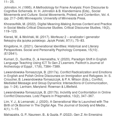
11– 25.
Johnston, H. (1995). A Methodology for Frame Analysis: From Discourse to
Cognitive Schemata. In: H. Johnston & B. Klandermans (Eds)., Social
Movements and Culture: Social Movements, Protest, and Contention, Vol. 4.
(pp. 217–248) Minneapolis: University of Minnesota Press.
KhosraviNik, M. (2022). Digital Meaning-Making Across Content and Practice
in Social Media Critical Discourse Studies. Critical Discourse Studies, 19(2),
119–123.
Kieraś, W., & Woliński, M. (2017). Morfeusz 2 – analizator i generator
fleksyjny dla języka polskiego. Język Polski, 97(1), 75–83.
Kingstone, H. (2021). Generational Identities: Historical and Literary
Perspectives. Social and Personality Psychology Compass, 15(10) .
(E12641).
Kumari, D., Sunitha, D., & Hemalatha, V. (2020). Paradigm Shift in English
Language Teaching Using ICT To Gen Z Learners. PalArch’s Journal of
Archeology of Egypt , 17(6), 7384–7389.
Lewandowska-Tomaszczyk, B. (2017a). Conflict Radicalization and Emotions
in English and Polish Online Discourses on Immigration and Refugees. In: S.
Croucher, B. Lewandowska-Tomaszczyk, & P. A. Wilson (Eds.), Conflict,
Mediated Message and Group Dynamics: Intersections of Communication,
(pp. 1–24). Lanham, Maryland: Rowman & Littlefield.
Lewandowska-Tomaszczyk, B. (2017b). Incivility and Confrontation in Online
Conflict Discourses. Lodz Papers in Pragmatics, 13(2), 347–367.
Lim, Y. J., & Lemanski, J. (2020). A Generational War Is Launched with The
Birth of Ok Boomer in The Digital Age. The Journal of Society and Media ,
4(1), 1–15.
Mahapatra, G. P., Naureen, B., & Gupta, P. (2022). Gen Z: An Emerging