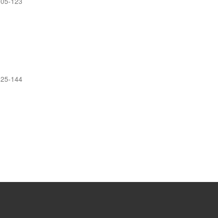
105-123
125-144