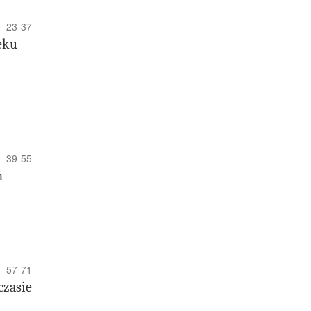
23-37
eku
39-55
h
57-71
czasie