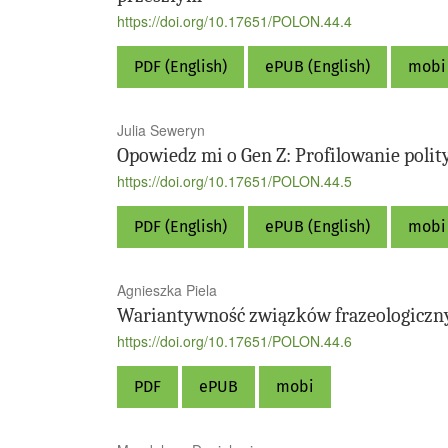
https://doi.org/10.17651/POLON.44.4
PDF (English)
ePUB (English)
mobi 
Julia Seweryn
Opowiedz mi o Gen Z: Profilowanie poli
https://doi.org/10.17651/POLON.44.5
PDF (English)
ePUB (English)
mobi 
Agnieszka Piela
Wariantywność związków frazeologicznyc
https://doi.org/10.17651/POLON.44.6
PDF
ePUB
mobi