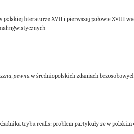
polskiej literaturze XVII i pierwszej połowie XVIII wi
malingwistycznych
uszna
,
pewna
w średniopolskich zdaniach bezosobowyc
ładnika trybu realis: problem partykuły
że
w polskim 