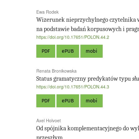
Ewa Rodek
Wizerunek nieprzychylnego czytelnika w 
na podstawie badań korpusowych i prag
https://doi.org/10.17651/POLON.44.2
PDF
ePUB
mobi
Renata Bronikowska
Status gramatyczny predykatów typu
sł
https://doi.org/10.17651/POLON.44.3
PDF
ePUB
mobi
Axel Holvoet
Od spójnika komplementacyjnego do wyk
przeszłym