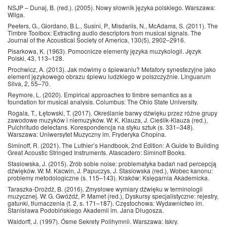
NSJP – Dunaj, B. (red.). (2005). Nowy słownik języka polskiego. Warszawa:
Wilga.
Peeters, G., Giordano, B.L., Susini, P., Misdariis, N., McAdams, S. (2011). The
Timbre Toolbox: Extracting audio descriptors from musical signals. The
Journal of the Acoustical Society of America, 130(5), 2902–2916.
Pisarkowa, K. (1963). Pomocnicze elementy języka muzykologii. Język
Polski, 43, 113–128.
Prochwicz, A. (2013). Jak mówimy o śpiewaniu? Metafory synestezyjne jako
element językowego obrazu śpiewu ludzkiego w polszczyźnie. Linguarum
Silva, 2, 55–70.
Reymore, L. (2020). Empirical approaches to timbre semantics as a
foundation for musical analysis. Columbus: The Ohio State University.
Rogala, T., Łętowski, T. (2017). Określanie barwy dźwięku przez różne grupy
zawodowe muzyków i niemuzyków. W: K. Klauza, J. Cieślik-Klauza (red.),
Pulchritudo delectans. Korespondencja na styku sztuk (s. 331–348).
Warszawa: Uniwersytet Muzyczny im. Fryderyka Chopina.
Siminoff, R. (2021). The Luthier’s Handbook, 2nd Edition: A Guide to Building
Great Acoustic Stringed Instruments. Atascadero: Siminoff Books.
Stasiowska, J. (2015). Zrób sobie noise: problematyka badań nad percepcją
dźwięków. W: M. Kacwin, J. Papuczys, J. Stasiowska (red.), Wobec kanonu:
problemy metodologiczne (s. 115–143). Kraków: Księgarnia Akademicka.
Taraszka-Drożdż, B. (2016). Zmysłowe wymiary dźwięku w terminologii
muzycznej. W: G. Gwóźdź, P. Mamet (red.), Dyskursy specjalistyczne: rejestry,
gatunki, tłumaczenia (t. 2, s. 171–187). Częstochowa: Wydawnictwo im.
Stanisława Podobińskiego Akademii im. Jana Długosza.
Waldorff, J. (1997). Ósme Sekrety Polihymnii. Warszawa: Iskry.