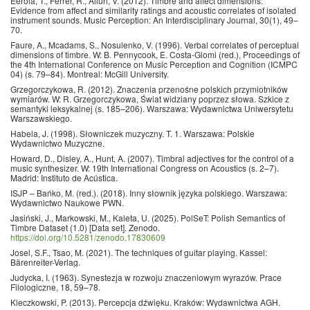
Eerola, T., Ferrer, R., Alluri, V. (2012). Timbre and affect dimensions:
Evidence from affect and similarity ratings and acoustic correlates of isolated
instrument sounds. Music Perception: An Interdisciplinary Journal, 30(1), 49–
70.
Faure, A., Mcadams, S., Nosulenko, V. (1996). Verbal correlates of perceptual
dimensions of timbre. W: B. Pennycook, E. Costa-Giomi (red.), Proceedings of
the 4th International Conference on Music Perception and Cognition (ICMPC
04) (s. 79–84). Montreal: McGill University.
Grzegorczykowa, R. (2012). Znaczenia przenośne polskich przymiotników
wymiarów. W: R. Grzegorczykowa, Świat widziany poprzez słowa. Szkice z
semantyki leksykalnej (s. 185–206). Warszawa: Wydawnictwa Uniwersytetu
Warszawskiego.
Habela, J. (1998). Słowniczek muzyczny. T. 1. Warszawa: Polskie
Wydawnictwo Muzyczne.
Howard, D., Disley, A., Hunt, A. (2007). Timbral adjectives for the control of a
music synthesizer. W: 19th International Congress on Acoustics (s. 2–7).
Madrid: Instituto de Acústica.
ISJP – Bańko, M. (red.). (2018). Inny słownik języka polskiego. Warszawa:
Wydawnictwo Naukowe PWN.
Jasiński, J., Markowski, M., Kaleta, U. (2025). PolSeT: Polish Semantics of
Timbre Dataset (1.0) [Data set]. Zenodo.
https://doi.org/10.5281/zenodo.17830609
Josel, S.F., Tsao, M. (2021). The techniques of guitar playing. Kassel:
Bärenreiter-Verlag.
Judycka, I. (1963). Synestezja w rozwoju znaczeniowym wyrazów. Prace
Filologiczne, 18, 59–78.
Kleczkowski, P. (2013). Percepcja dźwięku. Kraków: Wydawnictwa AGH.