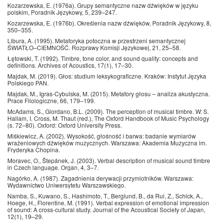
Kozarzewska, E. (1976a). Grupy semantyczne nazw dźwięków w języku
polskim, Poradnik Językowy, 5, 239–247.
Kozarzewska, E. (1976b). Określenia nazw dźwięków, Poradnik Językowy, 8,
350–355.
Libura, A. (1995). Metaforyka potoczna w przestrzeni semantycznej
ŚWIATŁO–CIEMNOŚĆ. Rozprawy Komisji Językowej, 21, 25–58.
Łętowski, T. (1992). Timbre, tone color, and sound quality: concepts and
definitions. Archives of Acoustics, 17(1), 17–30.
Majdak, M. (2019). Głos: studium leksykograficzne. Kraków: Instytut Języka
Polskiego PAN.
Majdak, M., Igras-Cybulska, M. (2015). Metafory głosu – analiza akustyczna.
Prace Filologiczne, 66, 179–199.
McAdams, S., Giordano, B.L. (2009). The perception of musical timbre. W: S.
Hallam, I. Cross, M. Thaut (red.), The Oxford Handbook of Music Psychology
(s. 72–80). Oxford: Oxford University Press.
Miśkiewicz, A. (2002). Wysokość, głośność i barwa: badanie wymiarów
wrażeniowych dźwięków muzycznych. Warszawa: Akademia Muzyczna im.
Fryderyka Chopina.
Moravec, O., Štepánek, J. (2003). Verbal description of musical sound timbre
in Czech language. Organ, 4, 3–7.
Nagórko, A. (1987). Zagadnienia derywacji przymiotników. Warszawa:
Wydawnictwo Uniwersytetu Warszawskiego.
Namba, S., Kuwano, S., Hashimoto, T., Berglund, B., da Rui, Z., Schick, A.,
Hoege, H., Florentine, M. (1991). Verbal expression of emotional impression
of sound: A cross-cultural study. Journal of the Acoustical Society of Japan,
12(1), 19–29.