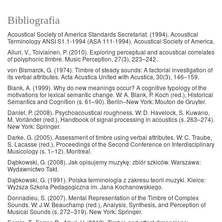
Bibliografia
Acoustical Society of America Standards Secretariat. (1994). Acoustical
Terminology ANSI S1.1-1994 (ASA 111-1994). Acoustical Society of America.
Alluri, V., Toiviainen, P. (2010). Exploring perceptual and acoustical correlates
of polyphonic timbre. Music Perception, 27(3), 223–242.
von Bismarck, G. (1974). Timbre of steady sounds: A factorial investigation of
its verbal attributes. Acta Acustica United with Acustica, 30(3), 146–159.
Blank, A. (1999). Why do new meanings occur? A cognitive typology of the
motivations for lexical semantic change. W: A. Blank, P. Koch (red.), Historical
Semantics and Cognition (s. 61–90). Berlin–New York: Mouton de Gruyter.
Daniel, P. (2008). Psychoacoustical roughness. W: D. Havelock, S. Kuwano,
M. Vorländer (red.), Handbook of signal processing in acoustics (s. 263–274).
New York: Springer.
Darke, G. (2005). Assessment of timbre using verbal attributes. W: C. Traube,
S. Lacasse (red.), Proceedings of the Second Conference on Interdisciplinary
Musicology (s. 1–12). Montreal.
Dąbkowski, G. (2008). Jak opisujemy muzykę: zbiór szkiców. Warszawa:
Wydawnictwo Takt.
Dąbkowski, G. (1991). Polska terminologia z zakresu teorii muzyki. Kielce:
Wyższa Szkoła Pedagogiczna im. Jana Kochanowskiego.
Donnadieu, S. (2007). Mental Representation of the Timbre of Complex
Sounds. W: J.W. Beauchamp (red.), Analysis, Synthesis, and Perception of
Musical Sounds (s. 272–319). New York: Springer.