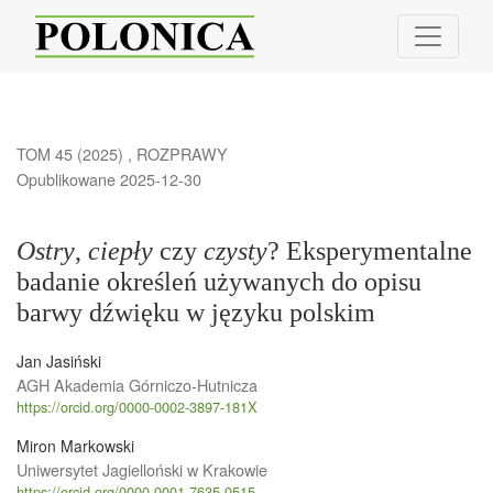
&lt;em&gt;Ostry&lt;/em&gt;, &lt;em&gt;ciepły&lt;/em&gt; czy &lt;em
TOM 45 (2025)
,
ROZPRAWY
Opublikowane 2025-12-30
Ostry
,
ciepły
czy
czysty
? Eksperymentalne
badanie określeń używanych do opisu
barwy dźwięku w języku polskim
Jan Jasiński
AGH Akademia Górniczo-Hutnicza
https://orcid.org/0000-0002-3897-181X
Miron Markowski
Uniwersytet Jagielloński w Krakowie
https://orcid.org/0000-0001-7635-0515