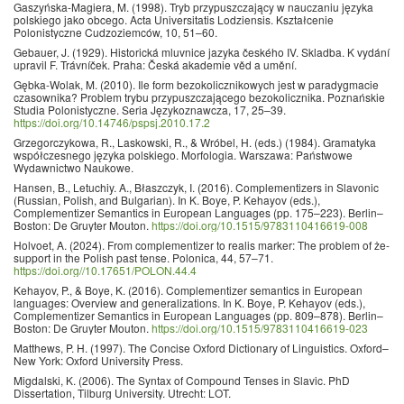
Gaszyńska-Magiera, M. (1998). Tryb przypuszczający w nauczaniu języka
polskiego jako obcego. Acta Universitatis Lodziensis. Kształcenie
Polonistyczne Cudzoziemców, 10, 51–60.
Gebauer, J. (1929). Historická mluvnice jazyka českého IV. Skladba. K vydání
upravil F. Trávníček. Praha: Česká akademie věd a umění.
Gębka-Wolak, M. (2010). Ile form bezokolicznikowych jest w paradygmacie
czasownika? Problem trybu przypuszczającego bezokolicznika. Poznańskie
Studia Polonistyczne. Seria Językoznawcza, 17, 25–39.
https://doi.org/10.14746/pspsj.2010.17.2
Grzegorczykowa, R., Laskowski, R., & Wróbel, H. (eds.) (1984). Gramatyka
współczesnego języka polskiego. Morfologia. Warszawa: Państwowe
Wydawnictwo Naukowe.
Hansen, B., Letuchiy. A., Błaszczyk, I. (2016). Complementizers in Slavonic
(Russian, Polish, and Bulgarian). In K. Boye, P. Kehayov (eds.),
Complementizer Semantics in European Languages (pp. 175–223). Berlin–
Boston: De Gruyter Mouton.
https://doi.org/10.1515/9783110416619-008
Holvoet, A. (2024). From complementizer to realis marker: The problem of że-
support in the Polish past tense. Polonica, 44, 57–71.
https://doi.org//10.17651/POLON.44.4
Kehayov, P., & Boye, K. (2016). Complementizer semantics in European
languages: Overview and generalizations. In K. Boye, P. Kehayov (eds.),
Complementizer Semantics in European Languages (pp. 809–878). Berlin–
Boston: De Gruyter Mouton.
https://doi.org/10.1515/9783110416619-023
Matthews, P. H. (1997). The Concise Oxford Dictionary of Linguistics. Oxford–
New York: Oxford University Press.
Migdalski, K. (2006). The Syntax of Compound Tenses in Slavic. PhD
Dissertation, Tilburg University. Utrecht: LOT.