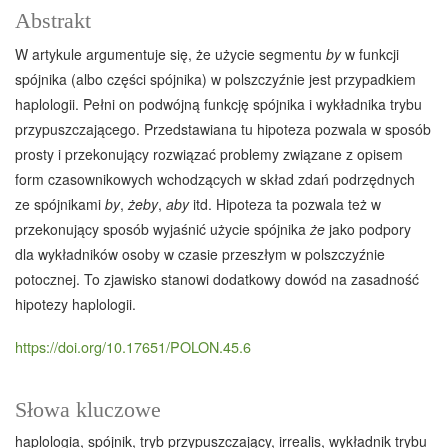
Abstrakt
W artykule argumentuje się, że użycie segmentu
by
w funkcji
spójnika (albo części spójnika) w polszczyźnie jest przypadkiem
haplologii. Pełni on podwójną funkcję spójnika i wykładnika trybu
przypuszczającego. Przedstawiana tu hipoteza pozwala w sposób
prosty i przekonujący rozwiązać problemy związane z opisem
form czasownikowych wchodzących w skład zdań podrzędnych
ze spójnikami
by
,
żeby
,
aby
itd. Hipoteza ta pozwala też w
przekonujący sposób wyjaśnić użycie spójnika
że
jako podpory
dla wykładników osoby w czasie przeszłym w polszczyźnie
potocznej. To zjawisko stanowi dodatkowy dowód na zasadność
hipotezy haplologii.
https://doi.org/10.17651/POLON.45.6
Słowa kluczowe
haplologia
spójnik
tryb przypuszczający
irrealis
wykładnik trybu