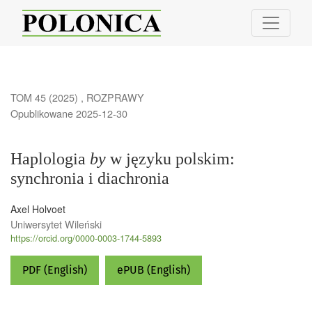
Haplologia &lt;em&gt;by&lt;/em&gt; w języku polskim: synchronia i di
TOM 45 (2025)
,
ROZPRAWY
Opublikowane 2025-12-30
Haplologia
by
w języku polskim:
synchronia i diachronia
Axel Holvoet
Uniwersytet Wileński
https://orcid.org/0000-0003-1744-5893
PDF (English)
ePUB (English)