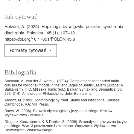
Jak cytować
Holvoet, A. (2025). Haplologia by w języku polskim: synchronia i
diachronia. Polonica , 45 (1), 107–121.
https://doi.org/10.17651/POLON.45.6
Formaty cytowań
Bibliografia
Ammann, A., van der Auwera, J. (2004). Complementizer-headed main
clauses for volitional moods in the languages of South-Eastern Europe: A
Balkanism? In O. Mišeska Tomić (ed.), Balkan Syntax and Semantics (pp.
293–314). Amsterdam–Philadelphia: John Benjamins.
Aronoff, M. (1993). Morphology by Itself. Stems and Inflectional Classes.
Cambridge, MA: MIT Press.
Boryś, W. (2006). Słownik etymologiczny języka polskiego. Kraków:
Wydawnictwo Literackie.
Długosz-Kurczabowa, K. & Dubisz, S. (2006). Gramatyka historyczna języka
polskiego. Wyd. 3 poszerzone i zmienione. Warszawa: Wydawnictwa
Uniwersytetu Warszawskiego.