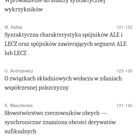
Wprowadzenie do analizy syntaktycznej
wykrzykników
M. Kallas
101-122
Syntaktyczna charakterystyka spójników ALE i
LECZ oraz spójników zawierających segment ALE
lub LECZ
U. Andrejewicz
123-130
O związkach składniowych wołacza w zdaniach
współczesnej polszczyzny
K. Waszakowa
131-140
Słowotwórstwo rzeczowników obcych —
synchroniczne znamiona obcości derywatów
sufiksalnych