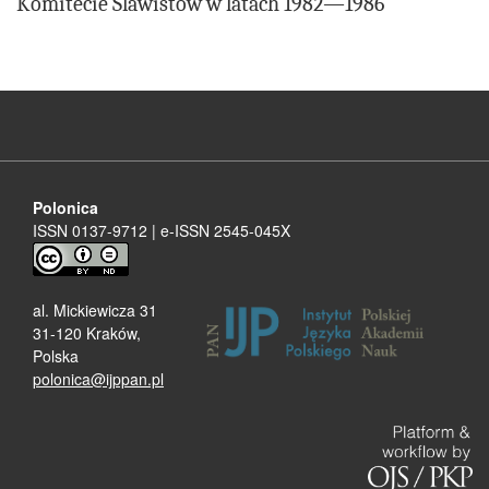
Komitecie Slawistów w latach 1982—1986
Polonica
ISSN 0137-9712 | e-ISSN 2545-045X
al. Mickiewicza 31
31-120 Kraków,
Polska
polonica@ijppan.pl