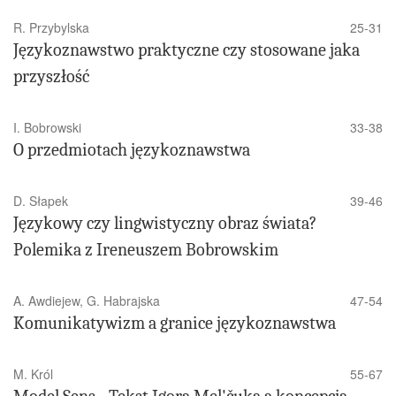
R. Przybylska
25-31
Językoznawstwo praktyczne czy stosowane jaka
przyszłość
I. Bobrowski
33-38
O przedmiotach językoznawstwa
D. Słapek
39-46
Językowy czy lingwistyczny obraz świata?
Polemika z Ireneuszem Bobrowskim
A. Awdiejew, G. Habrajska
47-54
Komunikatywizm a granice językoznawstwa
M. Król
55-67