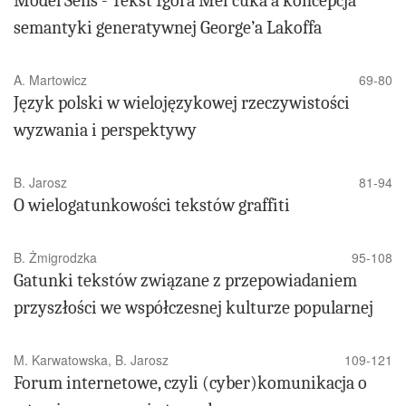
Model Sens - Tekst Igora Mel'čuka a koncepcja
semantyki generatywnej George’a Lakoffa
A. Martowicz
69-80
Język polski w wielojęzykowej rzeczywistości
wyzwania i perspektywy
B. Jarosz
81-94
O wielogatunkowości tekstów graffiti
B. Żmigrodzka
95-108
Gatunki tekstów związane z przepowiadaniem
przyszłości we współczesnej kulturze popularnej
M. Karwatowska, B. Jarosz
109-121
Forum internetowe, czyli (cyber)komunikacja o