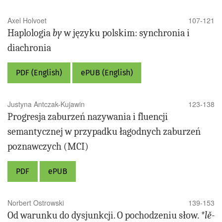
Axel Holvoet
107-121
Haplologia
by
w języku polskim: synchronia i
diachronia
PDF (English)
ePUB (English)
Justyna Antczak-Kujawin
123-138
Progresja zaburzeń nazywania i fluencji
semantycznej w przypadku łagodnych zaburzeń
poznawczych (MCI)
PDF
ePUB
Norbert Ostrowski
139-153
Od warunku do dysjunkcji. O pochodzeniu słow.
*lě-