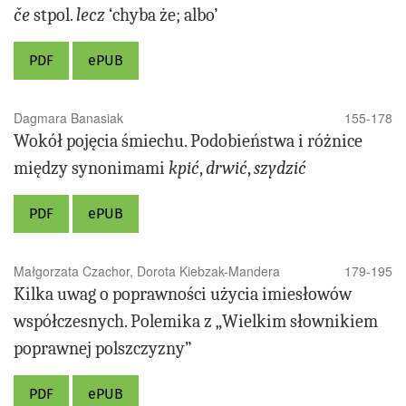
če
stpol.
lecz
‘chyba że; albo’
PDF
ePUB
Dagmara Banasiak
155-178
Wokół pojęcia śmiechu. Podobieństwa i różnice
między synonimami
kpić
,
drwić
,
szydzić
PDF
ePUB
Małgorzata Czachor, Dorota Kiebzak-Mandera
179-195
Kilka uwag o poprawności użycia imiesłowów
współczesnych. Polemika z „Wielkim słownikiem
poprawnej polszczyzny”
PDF
ePUB