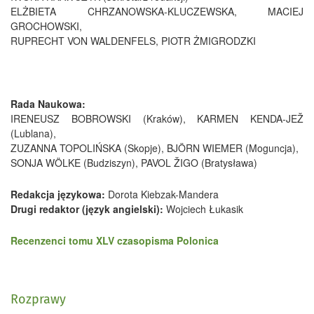
ELŻBIETA CHRZANOWSKA-KLUCZEWSKA, MACIEJ
GROCHOWSKI,
RUPRECHT VON WALDENFELS, PIOTR ŻMIGRODZKI
Rada Naukowa:
IRENEUSZ BOBROWSKI (Kraków), KARMEN KENDA-JEŽ
(Lublana),
ZUZANNA TOPOLIŃSKA (Skopje), BJÖRN WIEMER (Moguncja),
SONJA WÖLKE (Budziszyn), PAVOL ŽIGO (Bratysława)
Redakcja językowa:
Dorota Kiebzak-Mandera
Drugi redaktor (język angielski):
Wojciech Łukasik
Recenzenci tomu XLV czasopisma Polonica
Wersją referencyjną czasopisma jest wersja elektroniczna.
Rozprawy
Adres Redakcji: