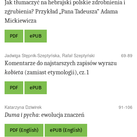
Jak tłumaczyć na hebrajski polskie zdrobnienia i
zgrubienia? Przykład „Pana Tadeusza” Adama
Mickiewicza
PDF
ePUB
Jadwiga Stępnik-Szeptyńska, Rafał Szeptyński
69-89
Komentarze do najstarszych zapisów wyrazu
kobieta
(zamiast etymologii), cz. 1
PDF
ePUB
Katarzyna Dziwirek
91-106
Duma i pycha
: ewolucja znaczeń
PDF (English)
ePUB (English)