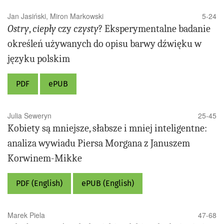
Instytut Języka Polskiego PAN
al. Mickiewicza 31
Jan Jasiński, Miron Markowski
5-24
31-120 Kraków
Ostry
,
ciepły
czy
czysty
? Eksperymentalne badanie
określeń używanych do opisu barwy dźwięku w
ISSN 0137-9712
e-ISSN:
języku polskim
2545-045X
PDF
ePUB
Opracowanie tekstu i przygotowanie do publikacji:
Wydawnictwo JAK, www.wydawnictwojak.pl
Julia Seweryn
25-45
Copyright by Instytut Języka Polskiego PAN, Kraków 2025
Kobiety są mniejsze, słabsze i mniej inteligentne:
analiza wywiadu Piersa Morgana z Januszem
This publication is published under the terms of the Creative
Commons Attribution –
Korwinem-Mikke
NoDerivatives 4.0 International (CC BY-ND 4.0). Polish version.
PDF (English)
ePUB (English)
Marek Piela
47-68